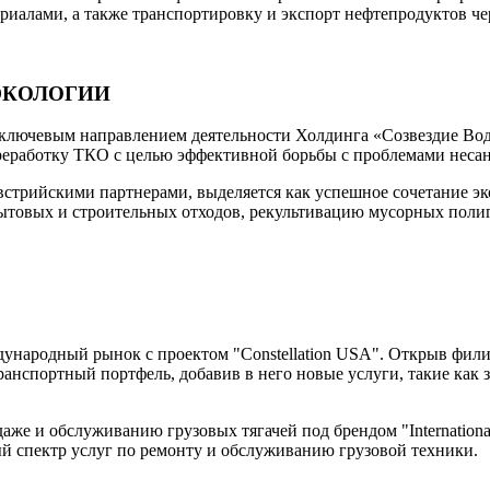
иалами, а также транспортировку и экспорт нефтепродуктов че
 ЭКОЛОГИИ
ключевым направлением деятельности Холдинга «Созвездие Вод
ереработку ТКО с целью эффективной борьбы с проблемами неса
австрийскими партнерами, выделяется как успешное сочетание э
ытовых и строительных отходов, рекультивацию мусорных полиг
народный рынок с проектом "Constellation USA". Открыв филиал 
ранспортный портфель, добавив в него новые услуги, такие как з
же и обслуживанию грузовых тягачей под брендом "Internationa
й спектр услуг по ремонту и обслуживанию грузовой техники.